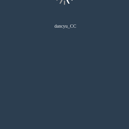
dancyu_CC
コンビニ印刷
目次
サムネイル
しおり
検索
メモ
ペン