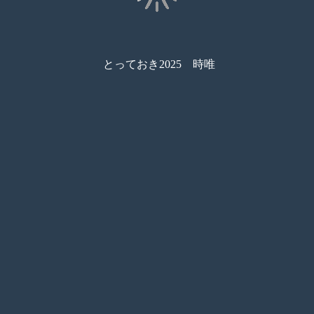
とっておき2025 時唯
コンビニ印刷
目次
サムネイル
しおり
検索
メモ
ペン