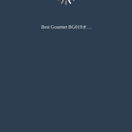
Best Gourmet BG019オルデネ
コンビニ印刷
目次
サムネイル
しおり
検索
メモ
ペン