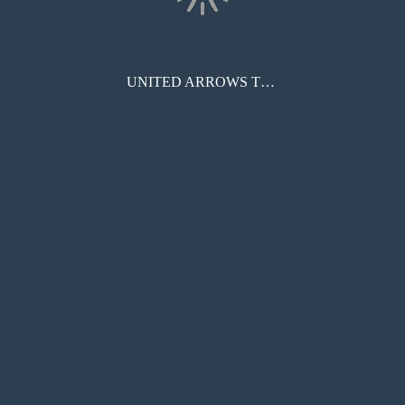
UNITED ARROWS THE GIFT LIST - CH
コンビニ印刷
目次
サムネイル
しおり
検索
メモ
ペン