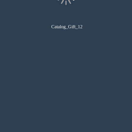
Catalog_Gift_12
コンビニ印刷
目次
サムネイル
しおり
検索
メモ
ペン