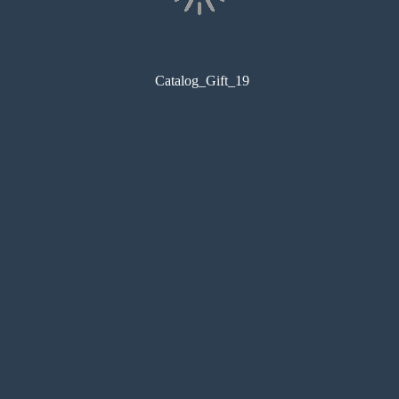
Catalog_Gift_19
コンビニ印刷
目次
サムネイル
しおり
検索
メモ
ペン