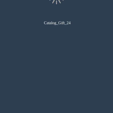
Catalog_Gift_24
コンビニ印刷
目次
サムネイル
しおり
検索
メモ
ペン