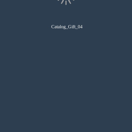
Catalog_Gift_04
コンビニ印刷
目次
サムネイル
しおり
検索
メモ
ペン