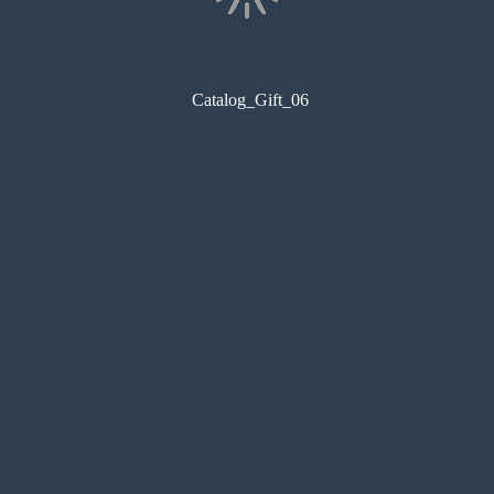
Catalog_Gift_06
コンビニ印刷
目次
サムネイル
しおり
検索
メモ
ペン