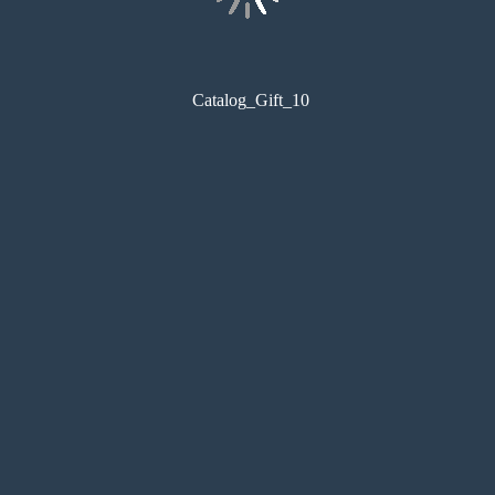
Catalog_Gift_10
コンビニ印刷
目次
サムネイル
しおり
検索
メモ
ペン