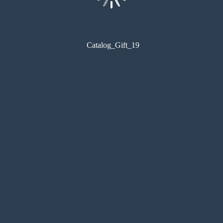
Catalog_Gift_19
コンビニ印刷
目次
サムネイル
しおり
検索
メモ
ペン