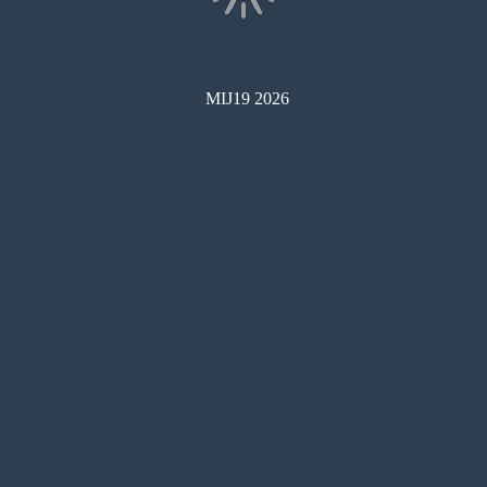
MIJ19 2026
コンビニ印刷
目次
サムネイル
しおり
検索
メモ
ペン