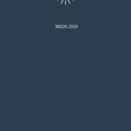
MIJ26 2026
コンビニ印刷
目次
サムネイル
しおり
検索
メモ
ペン