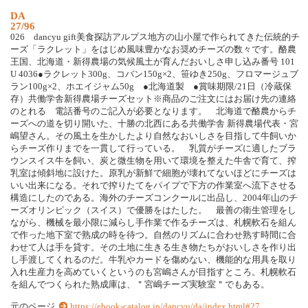
D
A
27/96
0
2
6
d
a
n
c
y
u
g
i
f
t
美
食
探
訪
ア
ル
プ
ス
地
方
の
山
小
屋
で
作
ら
れ
て
き
た
伝
統
的
チ
ー
ズ
「
ラ
ク
レ
ッ
ト
」
を
は
じ
め
風
味
豊
か
な
お
奨
め
チ
ー
ズ
の
数
々
で
す
。
酪
農
王
国
、
北
海
道
・
新
得
農
場
の
気
候
風
土
が
育
ん
だ
お
い
し
さ
申
し
込
み
番
号
1
0
1
U
4
0
3
6
●
ラ
ク
レ
ッ
ト
3
0
0
g
、
コ
バ
ン
1
5
0
g
×
2
、
笹
ゆ
き
2
5
0
g
、
フ
ロ
マ
ー
ジ
ュ
ブ
ラ
ン
1
0
0
g
×
2
、
ホ
エ
イ
ジ
ャ
ム
5
0
g
●
北
海
道
製
●
賞
味
期
限
/
2
1
日
（
冷
蔵
保
存
）
共
働
学
舎
新
得
農
場
チ
ー
ズ
セ
ッ
ト
※
商
品
の
ご
注
文
に
は
お
届
け
先
の
連
絡
の
と
れ
る
電
話
番
号
の
ご
記
入
が
必
要
と
な
り
ま
す
。
北
海
道
で
酪
農
か
ら
チ
ー
ズ
へ
の
道
を
切
り
開
い
た
、
十
勝
の
北
西
に
あ
る
共
働
学
舎
新
得
農
場
代
表
・
宮
嶋
望
さ
ん
。
そ
の
風
土
を
生
か
し
た
よ
り
自
然
な
お
い
し
さ
を
目
指
し
て
牛
飼
い
か
ら
チ
ー
ズ
作
り
ま
で
を
一
貫
し
て
行
っ
て
い
る
。
乳
質
が
チ
ー
ズ
に
適
し
た
ブ
ラ
ウ
ン
ス
イ
ス
牛
を
飼
い
、
炭
と
微
生
物
を
用
い
て
環
境
を
整
え
た
牛
舎
で
育
て
、
搾
乳
室
は
傾
斜
地
に
設
け
た
。
原
乳
が
新
鮮
で
細
胞
が
壊
れ
て
な
い
ほ
ど
に
チ
ー
ズ
は
い
い
出
来
に
な
る
。
そ
れ
で
搾
り
た
て
を
パ
イ
プ
で
下
方
の
作
業
室
へ
流
下
さ
せ
る
構
造
に
し
た
の
で
あ
る
。
海
外
の
チ
ー
ズ
コ
ン
ク
ー
ル
に
出
品
し
、
2
0
0
4
年
山
の
チ
ー
ズ
オ
リ
ン
ピ
ッ
ク
（
ス
イ
ス
）
で
優
勝
を
は
た
し
た
。
最
善
の
衛
生
管
理
を
し
な
が
ら
、
機
械
を
最
小
限
に
減
ら
し
手
作
業
で
作
る
チ
ー
ズ
は
、
札
幌
軟
石
を
組
ん
で
作
っ
た
地
下
室
で
熟
成
の
時
を
待
つ
。
自
然
の
リ
ズ
ム
に
合
わ
せ
熟
す
時
間
に
合
わ
せ
て
人
は
手
を
貸
す
。
そ
の
土
地
に
生
き
る
生
き
物
た
ち
が
お
い
し
さ
を
作
り
出
し
手
渡
し
て
く
れ
る
の
だ
。
牛
乳
や
カ
ー
ド
を
傷
め
な
い
、
機
能
的
な
用
具
を
取
り
入
れ
生
産
力
を
高
め
て
い
く
と
い
う
の
も
宮
嶋
さ
ん
が
目
指
す
と
こ
ろ
。
札
幌
軟
石
を
組
ん
で
つ
く
ら
れ
た
熟
成
庫
は
、
＂
宮
嶋
チ
ー
ズ
実
験
室
＂
で
も
あ
る
。
元のページ
https://ebook-catalog.jp/dancyu/da/index.html#27