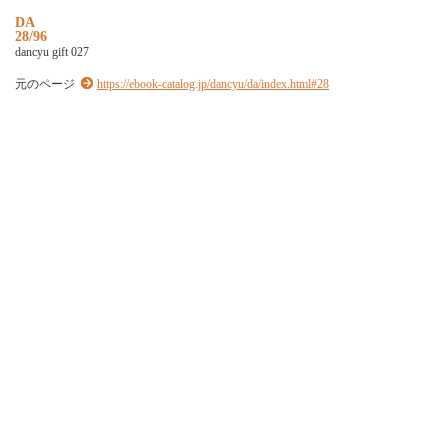
D
A
28/96
d
a
n
c
y
u
g
i
f
t
0
2
7
元のページ
https://ebook-catalog.jp/dancyu/da/index.html#28