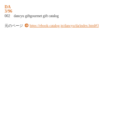
D
A
3/96
0
0
2
d
a
n
c
y
u
g
i
f
t
g
o
u
r
m
e
t
g
i
f
t
c
a
t
a
l
o
g
元のページ
https://ebook-catalog.jp/dancyu/da/index.html#3