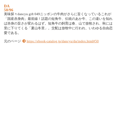
D
A
50/96
美
味
探
々
d
a
n
c
y
u
g
i
f
t
0
4
9
ニ
ッ
ポ
ン
の
牛
肉
が
さ
ら
に
旨
く
な
っ
て
い
る
こ
れ
が
「
国
産
赤
身
肉
」
最
前
線
！
話
題
の
短
角
牛
、
伝
統
の
あ
か
牛
、
こ
の
違
い
を
知
れ
ば
赤
身
の
旨
さ
が
変
わ
る
は
ず
。
短
角
牛
の
飼
育
は
春
、
山
で
放
牧
さ
れ
、
秋
に
は
里
に
下
り
て
く
る
「
夏
山
冬
里
」
。
交
配
は
放
牧
中
に
行
わ
れ
、
い
わ
ゆ
る
自
由
恋
愛
で
あ
る
。
元のページ
https://ebook-catalog.jp/dancyu/da/index.html#50