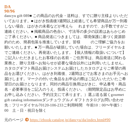
D
A
90/96
d
a
n
c
y
u
g
i
f
t
0
8
9
■
こ
の
商
品
の
お
代
金
・
送
料
は
、
す
で
に
贈
り
主
様
よ
り
い
た
だ
い
て
お
り
ま
す
。
■
は
が
き
投
函
後
3
週
間
以
上
経
過
し
て
も
希
望
商
品
が
万
一
到
着
し
な
い
場
合
、
は
が
き
の
未
着
な
ど
が
考
え
ら
れ
ま
す
の
で
、
お
手
数
で
す
が
ご
連
絡
く
だ
さ
い
。
■
掲
載
商
品
の
色
合
い
、
寸
法
等
の
多
少
の
誤
差
は
あ
ら
か
じ
め
ご
了
承
く
だ
さ
い
。
■
商
品
発
送
に
つ
き
ま
し
て
は
、
環
境
保
護
に
基
づ
く
資
源
節
約
の
た
め
、
簡
易
包
装
を
推
進
し
て
い
ま
す
。
皆
様
の
ご
理
解
ご
協
力
を
お
願
い
い
た
し
ま
す
。
■
万
一
商
品
が
破
損
し
て
い
た
場
合
は
、
フ
リ
ー
ダ
イ
ヤ
ル
ま
で
ご
連
絡
く
だ
さ
い
。
再
発
送
い
た
し
ま
す
。
【
個
人
情
報
の
取
扱
い
に
つ
い
て
】
ご
記
入
い
た
だ
き
ま
し
た
お
客
様
の
お
名
前
・
ご
住
所
等
は
、
商
品
発
送
に
関
わ
る
業
務
と
、
贈
り
主
様
へ
お
知
ら
せ
が
必
要
な
場
合
以
外
に
は
利
用
い
た
し
ま
せ
ん
。
カ
タ
ロ
グ
ギ
フ
ト
商
品
お
届
け
シ
ス
テ
ム
お
届
け
し
た
カ
タ
ロ
グ
よ
り
ご
希
望
の
商
品
を
お
選
び
く
だ
さ
い
。
は
が
き
到
着
後
、
2
週
間
ほ
ど
で
お
客
さ
ま
の
お
手
元
へ
お
届
け
し
ま
す
。
マ
ー
ク
の
付
い
た
食
品
を
お
申
込
の
際
は
ご
記
入
い
た
だ
い
た
ご
希
望
日
の
お
届
け
と
な
り
ま
す
。
同
封
の
商
品
引
換
用
は
が
き
に
、
申
込
番
号
・
商
品
名
・
必
要
事
項
を
ご
記
入
の
う
え
、
投
函
く
だ
さ
い
。
（
期
間
限
定
品
は
お
早
め
に
お
申
し
込
み
く
だ
さ
い
。
予
約
注
文
に
て
承
り
ま
す
。
）
選
ぶ
送
る
届
く
g
o
u
r
m
e
t
g
i
f
t
c
a
t
a
l
o
g
i
n
f
o
r
m
a
t
i
o
n
ダ
ン
チ
ュ
ウ
グ
ル
メ
ギ
フ
ト
カ
タ
ロ
グ
お
問
い
合
わ
せ
先
：
フ
リ
ー
ダ
イ
ヤ
ル
7
0
1
2
0
-
1
0
6
-
2
3
3
ご
利
用
時
間
午
前
1
0
：
0
0
〜
午
後
5
：
0
0
土
・
日
・
祝
日
を
除
く
元のページ
https://ebook-catalog.jp/dancyu/da/index.html#90